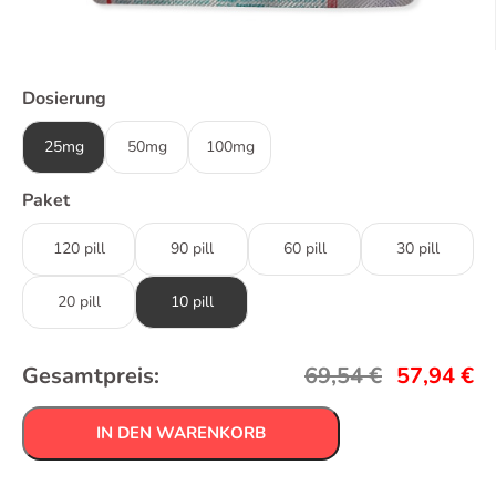
Dosierung
25mg
50mg
100mg
Paket
120 pill
90 pill
60 pill
30 pill
20 pill
10 pill
Gesamtpreis:
69,54
€
57,94
€
IN DEN WARENKORB