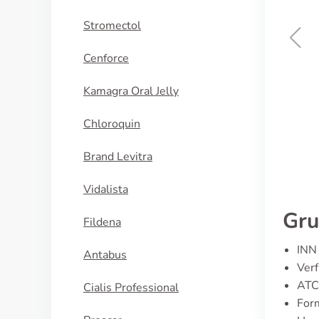
Stromectol
Cenforce
Indocin
Kamagra Oral Jelly
KAUFEN
Chloroquin
Brand Levitra
Vidalista
Gru
Fildena
INN 
Antabus
Ver
ATC
Cialis Professional
Form