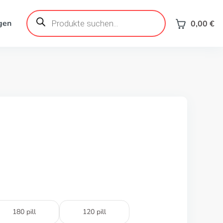
Products
search
gen
0,00
€
180 pill
120 pill