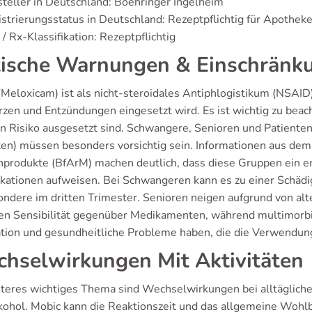
teller in Deutschland: Boehringer Ingelheim
strierungsstatus in Deutschland: Rezeptpflichtig für Apothek
/ Rx-Klassifikation: Rezeptpflichtig
tische Warnungen & Einschränk
(Meloxicam) ist als nicht-steroidales Antiphlogistikum (NSAI
zen und Entzündungen eingesetzt wird. Es ist wichtig zu bea
n Risiko ausgesetzt sind. Schwangere, Senioren und Patiente
ten) müssen besonders vorsichtig sein. Informationen aus dem 
nprodukte (BfArM) machen deutlich, dass diese Gruppen ein e
kationen aufweisen. Bei Schwangeren kann es zu einer Schä
ondere im dritten Trimester. Senioren neigen aufgrund von al
en Sensibilität gegenüber Medikamenten, während multimorbid
tion und gesundheitliche Probleme haben, die die Verwendun
hselwirkungen Mit Aktivitäten
iteres wichtiges Thema sind Wechselwirkungen bei alltäglic
kohol. Mobic kann die Reaktionszeit und das allgemeine Wohlb