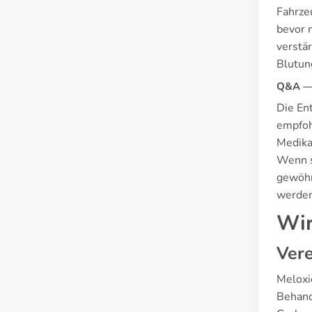
Fahrze
bevor 
verstä
Blutun
Q&A — 
Die En
empfoh
Medika
Wenn so
gewöhn
werden
Wir
Vere
Meloxi
Behand