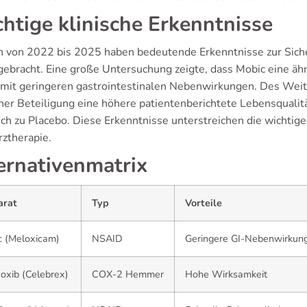
htige klinische Erkenntnisse
n von 2022 bis 2025 haben bedeutende Erkenntnisse zur Sich
gebracht. Eine große Untersuchung zeigte, dass Mobic eine ähn
 mit geringeren gastrointestinalen Nebenwirkungen. Des Weit
her Beteiligung eine höhere patientenberichtete Lebensquali
ich zu Placebo. Diese Erkenntnisse unterstreichen die wichtig
ztherapie.
ernativenmatrix
arat
Typ
Vorteile
c (Meloxicam)
NSAID
Geringere GI-Nebenwirkun
oxib (Celebrex)
COX-2 Hemmer
Hohe Wirksamkeit