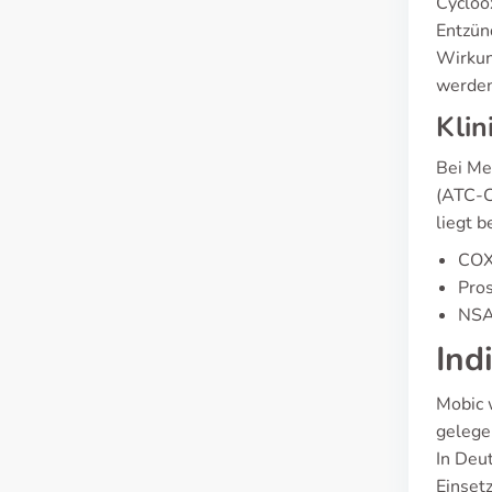
Cycloo
Entzün
Wirkun
werden
Klin
Bei Me
(ATC-C
liegt b
COX-
Pro
NSAI
Ind
Mobic 
gelege
In Deut
Einset