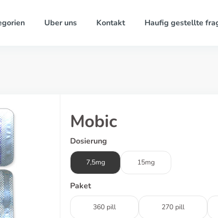
egorien
Uber uns
Kontakt
Haufig gestellte fra
Mobic
Dosierung
7,5mg
15mg
Paket
360 pill
270 pill