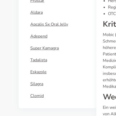
Proscar
Hers
Regi
Aldara
OTC 
Kri
Apcalis Sx Oral Jelly
Mobic 
Adepend
Schmer
höhere
Super Kamagra
Patien
Tadalista
Medizi
Kompli
Eskazole
insbes
erhöht
Silagra
Medika
Wec
Clomid
Ein we
von Al