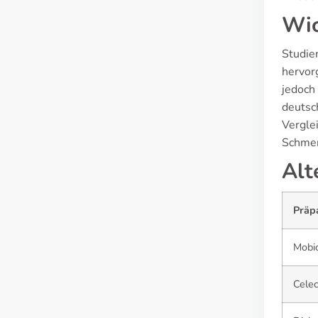
Wic
Studie
hervor
jedoch
deutsc
Vergle
Schmer
Alt
Präp
Mobi
Celec