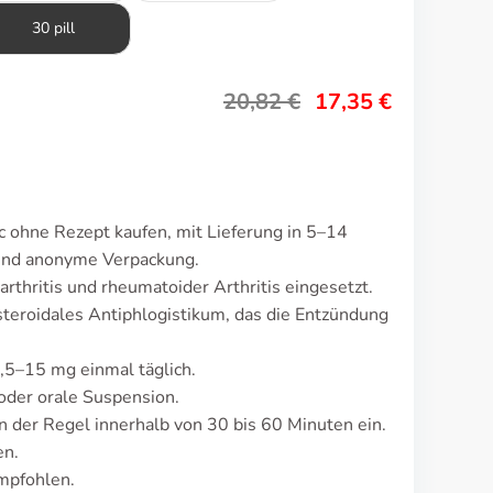
30 pill
20,82
€
17,35
€
 ohne Rezept kaufen, mit Lieferung in 5–14
 und anonyme Verpackung.
thritis und rheumatoider Arthritis eingesetzt.
steroidales Antiphlogistikum, das die Entzündung
7,5–15 mg einmal täglich.
oder orale Suspension.
 der Regel innerhalb von 30 bis 60 Minuten ein.
en.
mpfohlen.