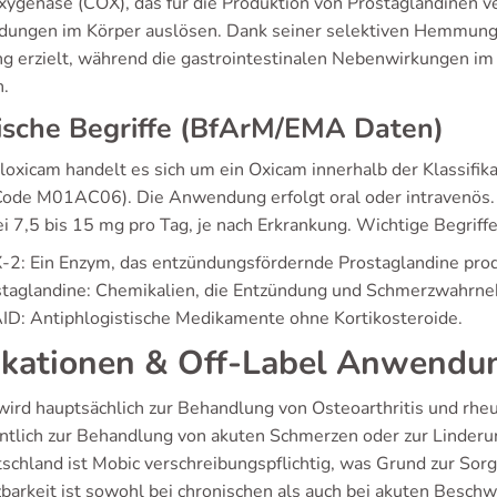
xygenase (COX), das für die Produktion von Prostaglandinen ve
dungen im Körper auslösen. Dank seiner selektiven Hemmu
g erzielt, während die gastrointestinalen Nebenwirkungen im
.
ische Begriffe (BfArM/EMA Daten)
loxicam handelt es sich um ein Oxicam innerhalb der Klassifik
ode M01AC06). Die Anwendung erfolgt oral oder intravenös.
ei 7,5 bis 15 mg pro Tag, je nach Erkrankung. Wichtige Begriffe
2: Ein Enzym, das entzündungsfördernde Prostaglandine prod
staglandine: Chemikalien, die Entzündung und Schmerzwahrne
D: Antiphlogistische Medikamente ohne Kortikosteroide.
ikationen & Off-Label Anwendu
wird hauptsächlich zur Behandlung von Osteoarthritis und rheu
ntlich zur Behandlung von akuten Schmerzen oder zur Linde
schland ist Mobic verschreibungspflichtig, was Grund zur Sorg
zbarkeit ist sowohl bei chronischen als auch bei akuten Beschw