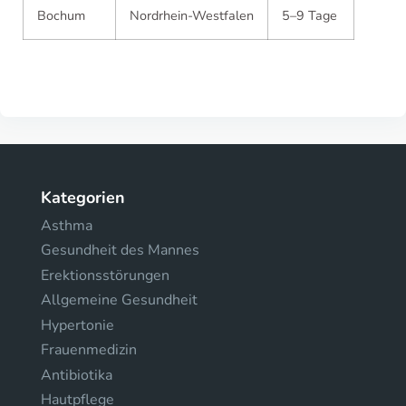
Bochum
Nordrhein-Westfalen
5–9 Tage
Kategorien
Asthma
Gesundheit des Mannes
Erektionsstörungen
Allgemeine Gesundheit
Hypertonie
Frauenmedizin
Antibiotika
Hautpflege