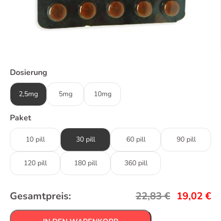
Dosierung
2,5mg
5mg
10mg
Paket
10 pill
30 pill
60 pill
90 pill
120 pill
180 pill
360 pill
Gesamtpreis:
22,83
€
19,02
€