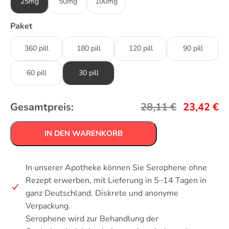
25mg
50mg
100mg
Paket
360 pill
180 pill
120 pill
90 pill
60 pill
30 pill
Gesamtpreis:
28,11
€
23,42
€
IN DEN WARENKORB
In unserer Apotheke können Sie Serophene ohne
Rezept erwerben, mit Lieferung in 5–14 Tagen in
ganz Deutschland. Diskrete und anonyme
Verpackung.
Serophene wird zur Behandlung der