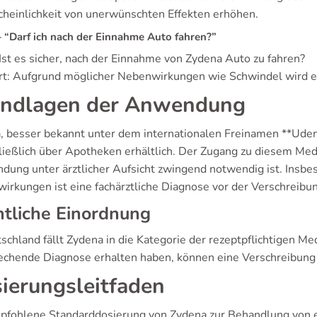
heinlichkeit von unerwünschten Effekten erhöhen.
“Darf ich nach der Einnahme Auto fahren?”
 Ist es sicher, nach der Einnahme von Zydena Auto zu fahren?
t: Aufgrund möglicher Nebenwirkungen wie Schwindel wird e
ndlagen der Anwendung
, besser bekannt unter dem internationalen Freinamen **Udenafi
ließlich über Apotheken erhältlich. Der Zugang zu diesem Medi
dung unter ärztlicher Aufsicht zwingend notwendig ist. Ins
irkungen ist eine fachärztliche Diagnose vor der Verschreibun
tliche Einordnung
schland fällt Zydena in die Kategorie der rezeptpflichtigen M
echende Diagnose erhalten haben, können eine Verschreibung 
ierungsleitfaden
pfohlene Standarddosierung von Zydena zur Behandlung von e