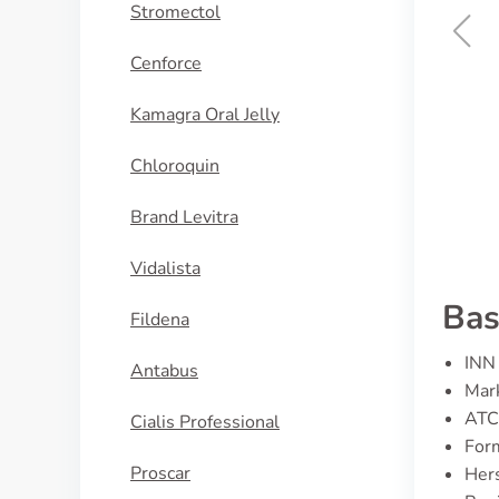
Stromectol
Cenforce
Brand Cialis
Kamagra Oral Jelly
KAUFEN
Chloroquin
Brand Levitra
Vidalista
Bas
Fildena
INN 
Antabus
Mark
ATC
Cialis Professional
For
Proscar
Hers