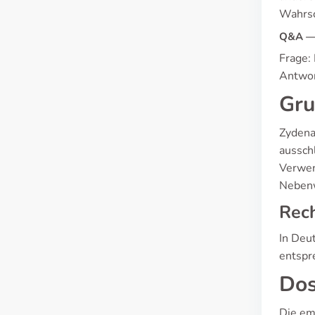
Wahrsc
Q&A — 
Frage:
Antwor
Gru
Zydena
aussch
Verwen
Nebenw
Rech
In Deut
entspr
Dos
Die em