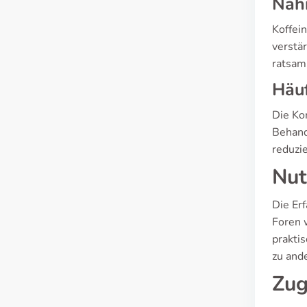
Nah
Koffei
verstä
ratsam
Häuf
Die Ko
Behand
reduzi
Nut
Die Er
Foren 
prakti
zu and
Zug