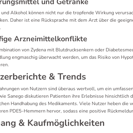
rungsmittel und Getränke
n und Alkohol können nicht nur die tropfende Wirkung verursa
rken. Daher ist eine Rücksprache mit dem Arzt über die gee
.
ige Arzneimittelkonflikte
mbination von Zydena mit Blutdrucksenkern oder Diabetesme
lung engmaschig überwacht werden, um das Risiko von Hypo
eren.
zerberichte & Trends
fahrungen von Nutzern sind überaus wertvoll, um ein umfassend
wie Sanego diskutieren Patienten ihre Erlebnisse hinsichtlic
schen Handhabung des Medikaments. Viele Nutzer heben die v
eren PDE5-Hemmern hervor, sodass eine positive Rückmeldung
ang & Kaufmöglichkeiten