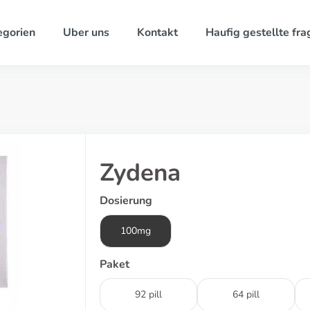
egorien
Uber uns
Kontakt
Haufig gestellte fra
Zydena
Dosierung
100mg
Paket
92 pill
64 pill