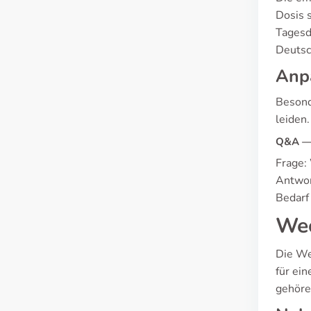
Dosis 
Tagesd
Deutsc
Anp
Besond
leiden
Q&A — 
Frage:
Antwor
Bedarf
Wec
Die We
für ei
gehöre