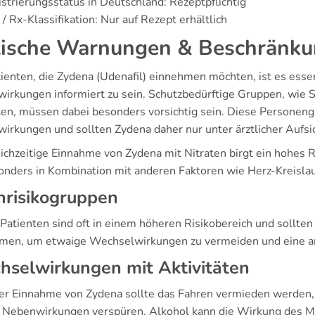
strierungsstatus in Deutschland: Rezeptpflichtig
/ Rx-Klassifikation: Nur auf Rezept erhältlich
tische Warnungen & Beschränk
tienten, die Zydena (Udenafil) einnehmen möchten, ist es esse
irkungen informiert zu sein. Schutzbedürftige Gruppen, wie
ten, müssen dabei besonders vorsichtig sein. Diese Personeng
irkungen und sollten Zydena daher nur unter ärztlicher Aufs
ichzeitige Einnahme von Zydena mit Nitraten birgt ein hohes Ri
sonders in Kombination mit anderen Faktoren wie Herz-Kreislau
hrisikogruppen
 Patienten sind oft in einem höheren Risikobereich und sollt
men, um etwaige Wechselwirkungen zu vermeiden und eine a
selwirkungen mit Aktivitäten
er Einnahme von Zydena sollte das Fahren vermieden werden,
 Nebenwirkungen verspüren. Alkohol kann die Wirkung des M