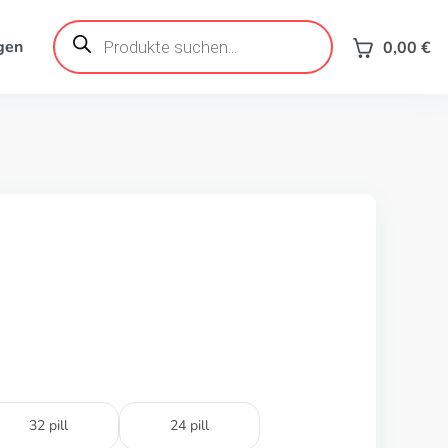
Products
search
gen
0,00
€
32 pill
24 pill