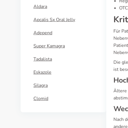
Regi
Aldara
OTC 
Kri
Apcalis Sx Oral Jelly
Für Pa
Adepend
Nebenw
Patien
Super Kamagra
Nebenw
Tadalista
Die gle
ist be
Eskazole
Hoc
Silagra
Ältere
abstim
Clomid
Wech
Nach d
andere