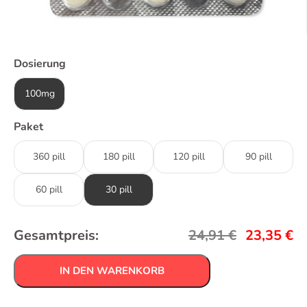
Dosierung
100mg
Paket
360 pill
180 pill
120 pill
90 pill
60 pill
30 pill
Gesamtpreis:
24,91
€
23,35
€
IN DEN WARENKORB