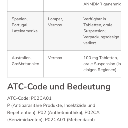
ANMDMR genehmigt.
Spanien,
Lomper,
Verfügbar in
Portugal,
Vermox
Tabletten, orale
Lateinamerika
Suspension;
Verpackungsdesign
variiert.
Australien,
Vermox
100 mg Tabletten,
Großbritannien
orale Suspension (in
einigen Regionen).
ATC-Code und Bedeutung
ATC-Code: P02CA01
P (Antiparasitäre Produkte, Insektizide und
Repellentien); P02 (Anthelminthika); P02CA
(Benzimidazolen); P02CA01 (Mebendazol)