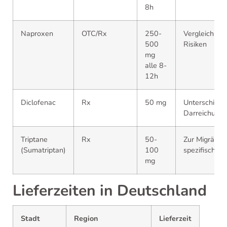
8h
Naproxen
OTC/Rx
250-
Vergleichbar
500
Risiken
mg
alle 8-
12h
Diclofenac
Rx
50 mg
Unterschiedl
Darreichung
Triptane
Rx
50-
Zur Migräne
(Sumatriptan)
100
spezifisch
mg
Lieferzeiten in Deutschland
Stadt
Region
Lieferzeit