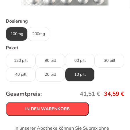
Dosierung
100mg
200mg
Paket
120 pill
90 pill
60 pill
30 pill
40 pill
20 pill
10 pill
Gesamtpreis:
41,51
€
34,59
€
IN DEN WARENKORB
In unserer Apotheke können Sie Suprax ohne