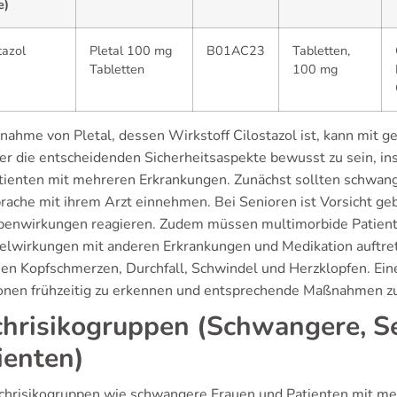
e)
tazol
Pletal 100 mg
B01AC23
Tabletten,
Tabletten
100 mg
nahme von Pletal, dessen Wirkstoff Cilostazol ist, kann mit ge
ber die entscheidenden Sicherheitsaspekte bewusst zu sein, i
tienten mit mehreren Erkrankungen. Zunächst sollten schwange
rache mit ihrem Arzt einnehmen. Bei Senioren ist Vorsicht geb
benwirkungen reagieren. Zudem müssen multimorbide Patien
lwirkungen mit anderen Erkrankungen und Medikation auftr
en Kopfschmerzen, Durchfall, Schwindel und Herzklopfen. Ei
onen frühzeitig zu erkennen und entsprechende Maßnahmen zu
hrisikogruppen (Schwangere, Se
ienten)
chrisikogruppen wie schwangere Frauen und Patienten mit me