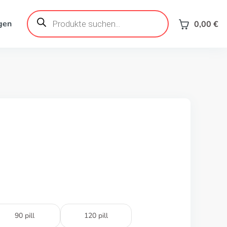
Products
search
gen
0,00
€
90 pill
120 pill