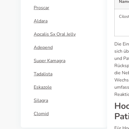
Nam
Proscar
Cilos
Aldara
Apcalis Sx Oral Jelly
Die Ein
Adepend
sich ü
und Pa
Super Kamagra
Rücksp
die Ne
Tadalista
Wechse
Eskazole
umfass
Reakti
Silagra
Hoc
Clomid
Pat
Für Ho