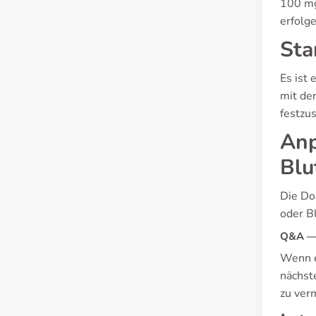
100 mg
erfolg
Sta
Es ist 
mit de
festzus
Anp
Blu
Die Do
oder B
Q&A — 
Wenn e
nächst
zu ver