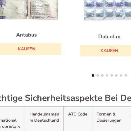
Eldepryl
Dulcolax
KAUFEN
KAUFEN
htige Sicherheitsaspekte Bei D
Handelsnamen
ATC Code
Formen &
rnational
In Deutschland
Dosierungen
roprietary