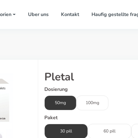
orien
Uber uns
Kontakt
Haufig gestellte fra
Pletal
Dosierung
50mg
100mg
Paket
30 pill
60 pill