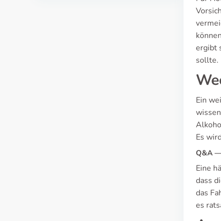
Vorsic
vermei
können
ergibt 
sollte.
Wec
Ein wei
wissen
Alkoho
Es wird
Q&A — 
Eine hä
dass di
das Fa
es rats