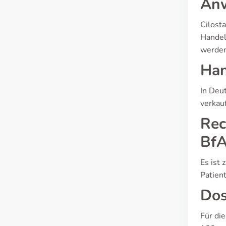
An
Cilosta
Handel
werden
Han
In Deu
verkauf
Rec
Bf
Es ist 
Patien
Dos
Für di