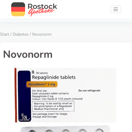
Start
/
Diabetes
/ Novonorm
Novonorm