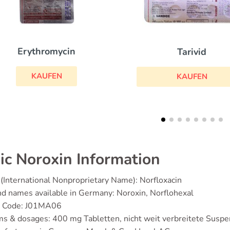
Zinnat
Tarivid
KAUFEN
KAUFEN
ic Noroxin Information
(International Nonproprietary Name): Norfloxacin
d names available in Germany: Noroxin, Norflohexal
 Code: J01MA06
s & dosages: 400 mg Tabletten, nicht weit verbreitete Susp