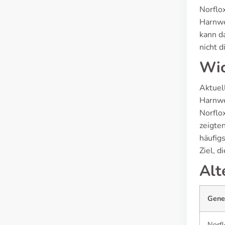
Norflo
Harnwe
kann d
nicht d
Wic
Aktuel
Harnwe
Norflo
zeigte
häufig
Ziel, d
Alt
Gene
Norfl