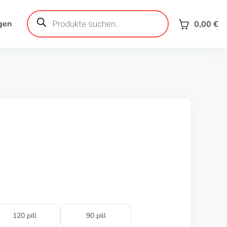
Products
search
gen
0,00
€
120 pill
90 pill