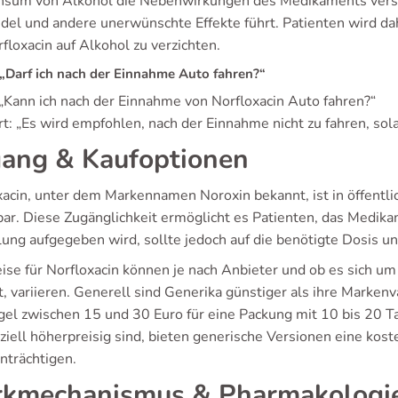
nsum von Alkohol die Nebenwirkungen des Medikaments verstä
del und andere unerwünschte Effekte führt. Patienten wird d
floxacin auf Alkohol zu verzichten.
„Darf ich nach der Einnahme Auto fahren?“
 „Kann ich nach der Einnahme von Norfloxacin Auto fahren?“
t: „Es wird empfohlen, nach der Einnahme nicht zu fahren, sola
ang & Kaufoptionen
xacin, unter dem Markennamen Noroxin bekannt, ist in öffent
bar. Diese Zugänglichkeit ermöglicht es Patienten, das Medi
lung aufgegeben wird, sollte jedoch auf die benötigte Dosis un
eise für Norfloxacin können je nach Anbieter und ob es sich um
, variieren. Generell sind Generika günstiger als ihre Markenva
gel zwischen 15 und 30 Euro für eine Packung mit 10 bis 20 
ziell höherpreisig sind, bieten generische Versionen eine kos
nträchtigen.
kmechanismus & Pharmakologi