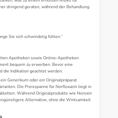
rken, was zu einem erhöhten Risiko für
aher dringend geraten, während der Behandlung
nge Sie sich schwindelig fühlen.“
lichen Apotheken sowie Online-Apotheken
kament bequem zu erwerben. Bevor eine
d die Indikation geachtet werden.
 ein Generikum oder ein Originalpräparat
rianten. Die Preisspanne für Norfloxacin liegt in
Tabletten. Während Originalprodukte wie Noroxin
tengünstigere Alternative, ohne die Wirksamkeit
e