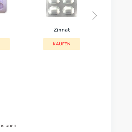
Ciprofloxacin
KAUFEN
ensionen