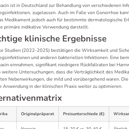
xacin ist in Deutschland zur Behandlung von verschiedenen In
gsinfektionen, zugelassen. Auch im Falle von Gonorrhoe kann
as Medikament jedoch auch für bestimmte dermatologische E
ie primäre indikative Verwendung darstellt.
htige klinische Ergebnisse
le Studien (2022-2025) bestätigen die Wirksamkeit und Siche
gsinfektionen und anderen bakteriellen Infektionen. Eine bem
xacin einnahmen, signifikant niedrigere Rückfallraten bei Ha
n weitere Untersuchungen, dass die Verträglichkeit des Medik
sten Nebenwirkungen, die mild und vorübergehend waren. Die F
ie Anwendung in der klinischen Praxis weiter zu optimieren.
ernativenmatrix
rika
Originalpräparat
Preisunterschiede (€)
Wirksa
ox
Noroxin
15-20 € vs. 30-40 €
Ähnlich