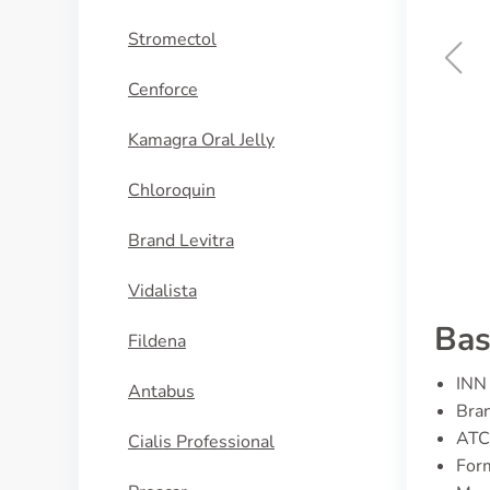
Stromectol
Cenforce
Erythromycin
Kamagra Oral Jelly
KAUFEN
Chloroquin
Brand Levitra
Vidalista
Bas
Fildena
INN 
Antabus
Bran
ATC
Cialis Professional
Form