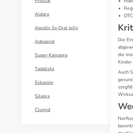
Proscar
Manu
Regi
Aldara
OTC 
Kri
Apcalis Sx Oral Jelly
Die Ei
Adepend
abgewo
die mö
Super Kamagra
Kinder
Tadalista
Auch S
gesund
Eskazole
sorgfä
Wirksa
Silagra
Wec
Clomid
Norflo
beeint