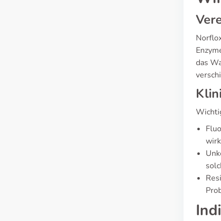
Vere
Norflo
Enzyme
das Wa
verschi
Klin
Wichti
Fluo
wirk
Unko
solc
Resi
Prob
Ind