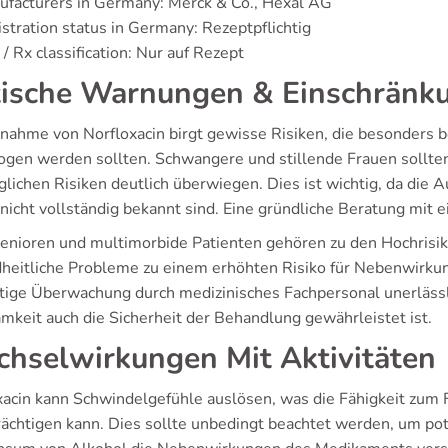
facturers in Germany: Merck & Co., Hexal AG
stration status in Germany: Rezeptpflichtig
/ Rx classification: Nur auf Rezept
tische Warnungen & Einschränk
nnahme von Norfloxacin birgt gewisse Risiken, die besonders
gen werden sollten. Schwangere und stillende Frauen sollten
glichen Risiken deutlich überwiegen. Dies ist wichtig, da die
 nicht vollständig bekannt sind. Eine gründliche Beratung mit 
enioren und multimorbide Patienten gehören zu den Hochrisi
heitliche Probleme zu einem erhöhten Risiko für Nebenwirkung
ltige Überwachung durch medizinisches Fachpersonal unerlässl
mkeit auch die Sicherheit der Behandlung gewährleistet ist.
hselwirkungen Mit Aktivitäten
xacin kann Schwindelgefühle auslösen, was die Fähigkeit zum
rächtigen kann. Dies sollte unbedingt beachtet werden, um pot