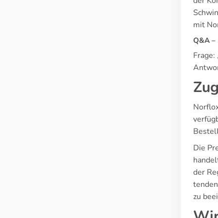
der Ko
Schwin
mit Nor
Q&A – 
Frage:
Antwor
Zug
Norflo
verfüg
Bestel
Die Pr
handelt
der Re
tenden
zu beei
Wir