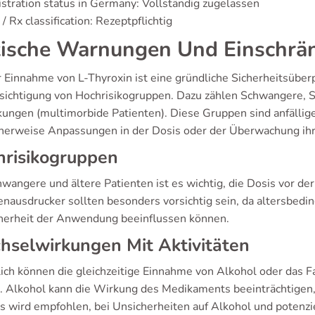
stration status in Germany: Vollständig zugelassen
/ Rx classification: Rezeptpflichtig
tische Warnungen Und Einschr
r Einnahme von L-Thyroxin ist eine gründliche Sicherheitsüberp
sichtigung von Hochrisikogruppen. Dazu zählen Schwangere, 
kungen (multimorbide Patienten). Diese Gruppen sind anfälli
herweise Anpassungen in der Dosis oder der Überwachung ih
hrisikogruppen
wangere und ältere Patienten ist es wichtig, die Dosis vor de
enausdrucker sollten besonders vorsichtig sein, da altersbed
cherheit der Anwendung beeinflussen können.
selwirkungen Mit Aktivitäten
lich können die gleichzeitige Einnahme von Alkohol oder das 
. Alkohol kann die Wirkung des Medikaments beeinträchtigen,
s wird empfohlen, bei Unsicherheiten auf Alkohol und potenziel