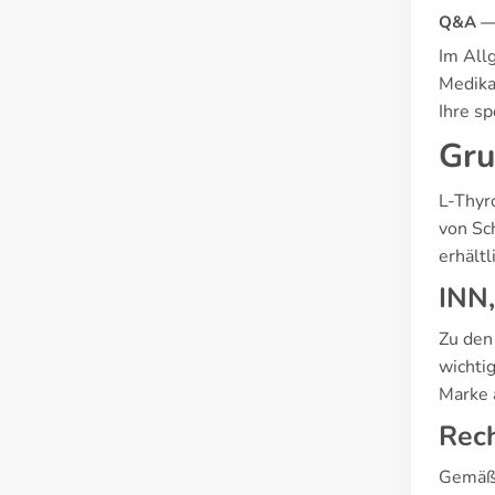
Q&A — 
Im Allg
Medika
Ihre sp
Gru
L-Thyr
von Sc
erhält
INN
Zu den
wichti
Marke 
Rech
Gemäß 