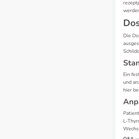
rezept
werden
Dos
Die Do
ausges
Schild
Sta
Ein fe
und an
hier be
Anp
Patien
L-Thyr
Wechse
Q&A — 