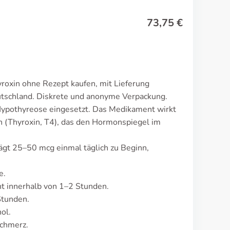
73,75
€
roxin ohne Rezept kaufen, mit Lieferung
utschland. Diskrete und anonyme Verpackung.
Hypothyreose eingesetzt. Das Medikament wirkt
n (Thyroxin, T4), das den Hormonspiegel im
rägt 25–50 mcg einmal täglich zu Beginn,
e.
t innerhalb von 1–2 Stunden.
Stunden.
ol.
schmerz.