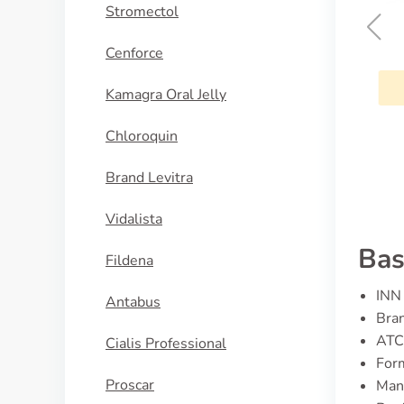
Stromectol
Cenforce
Urbason
Kamagra Oral Jelly
KAUFEN
Chloroquin
Brand Levitra
Vidalista
Bas
Fildena
INN 
Antabus
Bran
ATC
Cialis Professional
Form
Proscar
Man