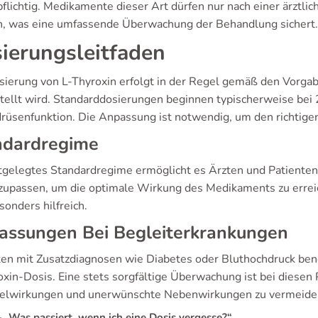
pflichtig. Medikamente dieser Art dürfen nur nach einer ärzt
, was eine umfassende Überwachung der Behandlung sichert.
ierungsleitfaden
sierung von L-Thyroxin erfolgt in der Regel gemäß den Vorga
tellt wird. Standarddosierungen beginnen typischerweise bei 2
drüsenfunktion. Die Anpassung ist notwendig, um den richtige
ndardregime
stgelegtes Standardregime ermöglicht es Ärzten und Patiente
zupassen, um die optimale Wirkung des Medikaments zu erre
sonders hilfreich.
assungen Bei Begleiterkrankungen
ten mit Zusatzdiagnosen wie Diabetes oder Bluthochdruck benö
oxin-Dosis. Eine stets sorgfältige Überwachung ist bei diesen
lwirkungen und unerwünschte Nebenwirkungen zu vermeide
„Was passiert, wenn ich eine Dosis vergesse?“