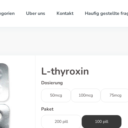
egorien
Uber uns
Kontakt
Haufig gestellte fra
L-thyroxin
Dosierung
50mcg
100mcg
75mcg
Paket
200 pill
100 pill