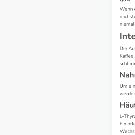
Wenn e
nächst
niemal
Int
Die Au
Kaffee
schlim
Nah
Um ein
werden
Häuf
L-Thyr
Ein of
Wechse