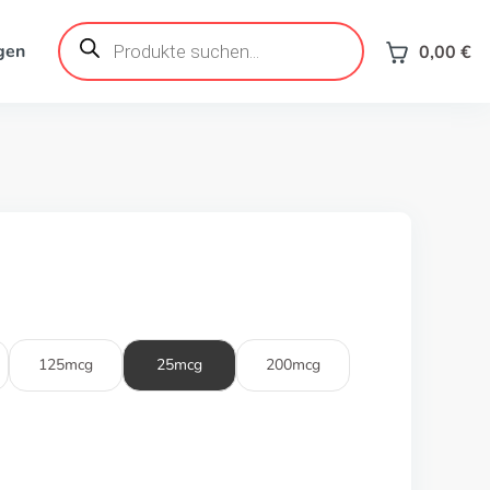
Products
search
gen
0,00
€
125mcg
25mcg
200mcg