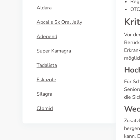
Regi
Aldara
OTC 
Kri
Apcalis Sx Oral Jelly
Vor de
Adepend
Berück
Erkran
Super Kamagra
möglic
Tadalista
Hoc
Eskazole
Für Sch
Senior
Silagra
die Si
Wech
Clomid
Zusätz
bergen
kann. E