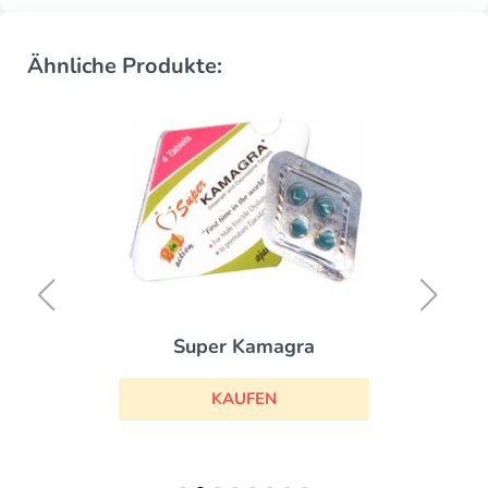
Ähnliche Produkte:
Cialis B
KAUFE
er Kamagra
KAUFEN