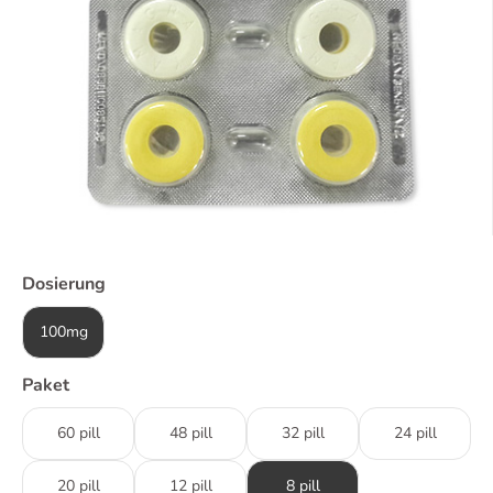
Dosierung
100mg
Paket
60 pill
48 pill
32 pill
24 pill
20 pill
12 pill
8 pill