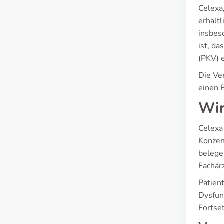
Celexa
erhält
insbes
ist, d
(PKV) 
Die Ver
einen 
Wir
Celexa
Konzen
belege
Fachär
Patien
Dysfun
Fortset