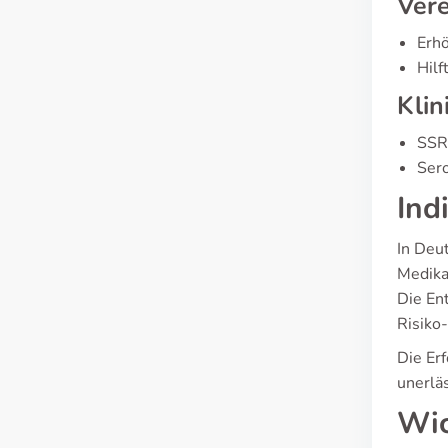
Vere
Erhö
Hilf
Klin
SSR
Ser
Ind
In Deu
Medika
Die En
Risiko
Die Er
unerläs
Wic