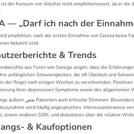
ist der Konsum von Alkohol nicht empfehlenswert, da er die
.
 — „Darf ich nach der Einnahm
wird empfohlen, nach der ersten Einnahme von Celexa keine Fah
onen bekannt sind.
utzerberichte & Trends
tenberichte aus Foren wie Sanego zeigen, dass die Erfahrungen
 ihre anfänglichen Schwierigkeiten, die oft Übelkeit und Sch
 in der Regel nach einigen Wochen zu verschwinden. Positives
serung ihrer depressiven Symptome sowie des allgemeinen W
ritische Stimmen. Besonders das Risiko sexueller Dysfunktion und
tszunahme wird häufig angesprochen. Interessanterweise verg
o, einem anderen SSRI, und diskutieren über die relative Wirk
angs- & Kaufoptionen