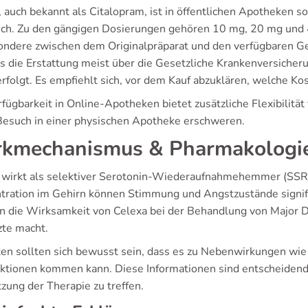
, auch bekannt als Citalopram, ist in öffentlichen Apotheken
lich. Zu den gängigen Dosierungen gehören 10 mg, 20 mg und 4
ondere zwischen dem Originalpräparat und den verfügbaren Gen
ass die Erstattung meist über die Gesetzliche Krankenversiche
erfolgt. Es empfiehlt sich, vor dem Kauf abzuklären, welche
fügbarkeit in Online-Apotheken bietet zusätzliche Flexibilität 
Besuch in einer physischen Apotheke erschweren.
kmechanismus & Pharmakologi
 wirkt als selektiver Serotonin-Wiederaufnahmehemmer (SSRI
tration im Gehirn können Stimmung und Angstzustände signifi
n die Wirksamkeit von Celexa bei der Behandlung von Major De
zte macht.
ten sollten sich bewusst sein, dass es zu Nebenwirkungen wie 
ktionen kommen kann. Diese Informationen sind entscheidend,
zung der Therapie zu treffen.