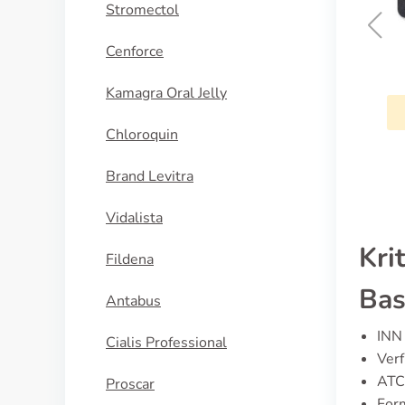
Stromectol
Cenforce
Cipralex
Kamagra Oral Jelly
KAUFEN
Chloroquin
Brand Levitra
Vidalista
Kri
Fildena
Bas
Antabus
INN 
Cialis Professional
Ver
ATC
Proscar
For