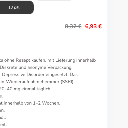
10 pill
8,32
€
6,93
€
a ohne Rezept kaufen, mit Lieferung innerhalb
 Diskrete und anonyme Verpackung.
 Depressive Disorder eingesetzt. Das
tonin-Wiederaufnahmehemmer (SSRI).
 20–40 mg einmal täglich.
e.
t innerhalb von 1–2 Wochen.
en.
ol.
eit.