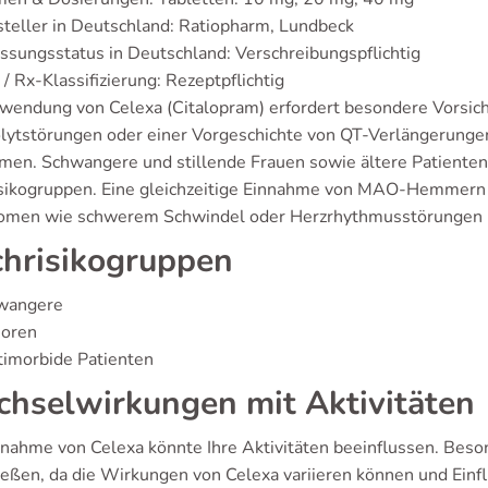
teller in Deutschland: Ratiopharm, Lundbeck
ssungsstatus in Deutschland: Verschreibungspflichtig
/ Rx-Klassifizierung: Rezeptpflichtig
wendung von Celexa (Citalopram) erfordert besondere Vorsic
olytstörungen oder einer Vorgeschichte von QT-Verlängerungen
men. Schwangere und stillende Frauen sowie ältere Patienten 
sikogruppen. Eine gleichzeitige Einnahme von MAO-Hemmern od
men wie schwerem Schwindel oder Herzrhythmusstörungen ist s
hrisikogruppen
wangere
ioren
timorbide Patienten
hselwirkungen mit Aktivitäten
nnahme von Celexa könnte Ihre Aktivitäten beeinflussen. Beso
ießen, da die Wirkungen von Celexa variieren können und Einfl