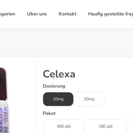
egorien
Uber uns
Kontakt
Haufig gestellte fra
Celexa
Dosierung
10mg
20mg
Paket
360 pill
180 pill