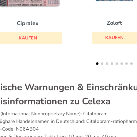
Zoloft
Escitalopram
KAUFEN
KAUFEN
tische Warnungen & Einschränk
isinformationen zu Celexa
(International Nonproprietary Name): Citalopram
fügbare Handelsnamen in Deutschland: Citalopram-ratiopharm
-Code: N06AB04
men & Dosierungen: Tabletten: 10 mg, 20 mg, 40 mg