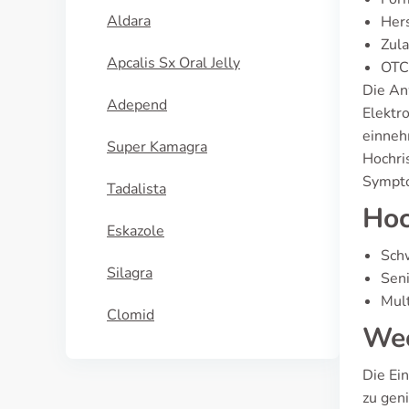
Aldara
Hers
Zula
Apcalis Sx Oral Jelly
OTC 
Die An
Adepend
Elektr
einneh
Super Kamagra
Hochri
Sympto
Tadalista
Hoc
Eskazole
Sch
Silagra
Sen
Mul
Clomid
Wec
Die Ei
zu gen