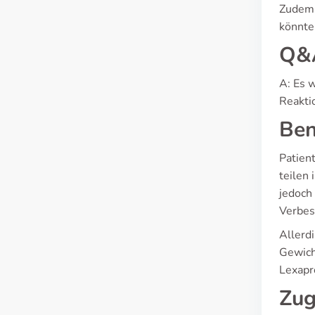
Zudem 
könnte
Q&A
A: Es 
Reakti
Ben
Patien
teilen
jedoch
Verbes
Allerdings äußern بعض Patienten auch k
Gewich
Lexapr
Zug