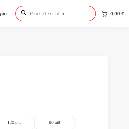
Products
search
gen
0,00
€
120 pill
90 pill