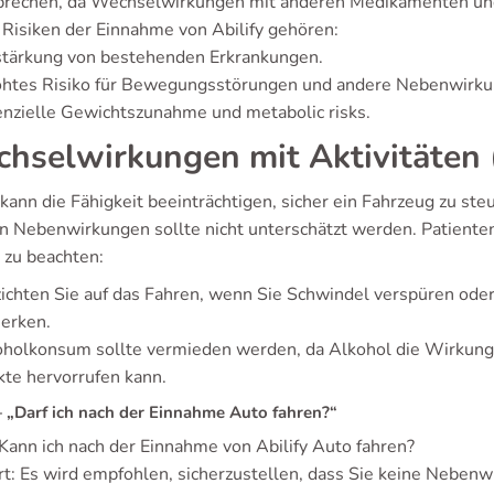
prechen, da Wechselwirkungen mit anderen Medikamenten und
 Risiken der Einnahme von Abilify gehören:
stärkung von bestehenden Erkrankungen.
öhtes Risiko für Bewegungsstörungen und andere Nebenwirku
nzielle Gewichtszunahme und metabolic risks.
hselwirkungen mit Aktivitäten 
 kann die Fähigkeit beeinträchtigen, sicher ein Fahrzeug zu st
n Nebenwirkungen sollte nicht unterschätzt werden. Patienten,
 zu beachten:
zichten Sie auf das Fahren, wenn Sie Schwindel verspüren o
erken.
oholkonsum sollte vermieden werden, da Alkohol die Wirkun
kte hervorrufen kann.
„Darf ich nach der Einnahme Auto fahren?“
 Kann ich nach der Einnahme von Abilify Auto fahren?
t: Es wird empfohlen, sicherzustellen, dass Sie keine Nebenw