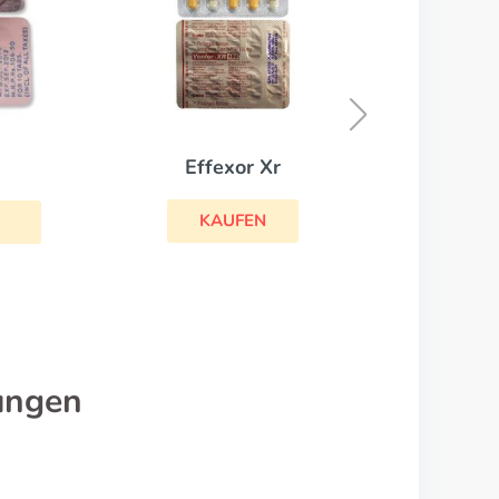
Zyprexa
KAUFEN
ungen