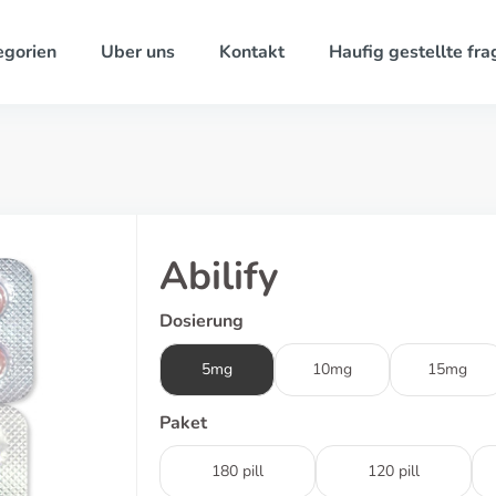
egorien
Uber uns
Kontakt
Haufig gestellte fra
Abilify
Dosierung
5mg
10mg
15mg
Paket
180 pill
120 pill