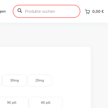
Products
search
gen
0,00
€
30mg
20mg
90 pill
60 pill