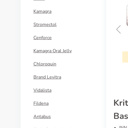
Kamagra
Stromectol
Cenforce
Celexa
Kamagra Oral Jelly
KAUFEN
Chloroquin
Brand Levitra
Vidalista
Kri
Fildena
Bas
Antabus
INN 