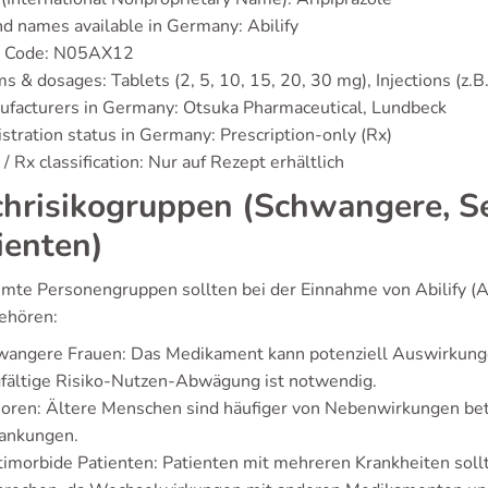
d names available in Germany: Abilify
 Code: N05AX12
s & dosages: Tablets (2, 5, 10, 15, 20, 30 mg), Injections (z.B
facturers in Germany: Otsuka Pharmaceutical, Lundbeck
stration status in Germany: Prescription-only (Rx)
/ Rx classification: Nur auf Rezept erhältlich
hrisikogruppen (Schwangere, Se
ienten)
mte Personengruppen sollten bei der Einnahme von Abilify (Ar
ehören:
wangere Frauen: Das Medikament kann potenziell Auswirkunge
fältige Risiko-Nutzen-Abwägung ist notwendig.
oren: Ältere Menschen sind häufiger von Nebenwirkungen bet
rankungen.
imorbide Patienten: Patienten mit mehreren Krankheiten sollt