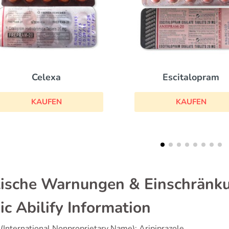
Effexor Xr
Escitalopram
KAUFEN
KAUFEN
tische Warnungen & Einschränk
ic Abilify Information
(International Nonproprietary Name): Aripiprazole