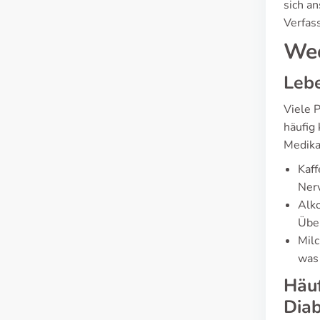
sich an
Verfas
Wec
Lebe
Viele 
häufig
Medika
Kaff
Nerv
Alko
Übe
Milc
was 
Häu
Dia