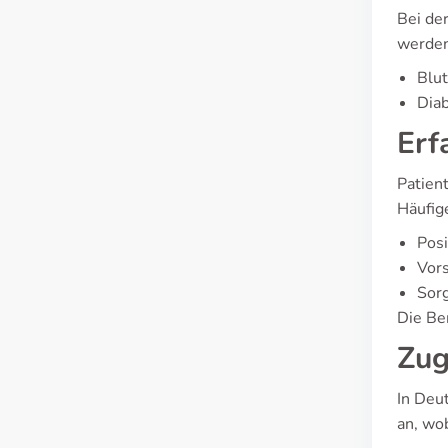
Bei de
werden
Blut
Diab
Erf
Patient
Häufig
Posi
Vor
Sorg
Die Ber
Zug
In Deu
an, wob