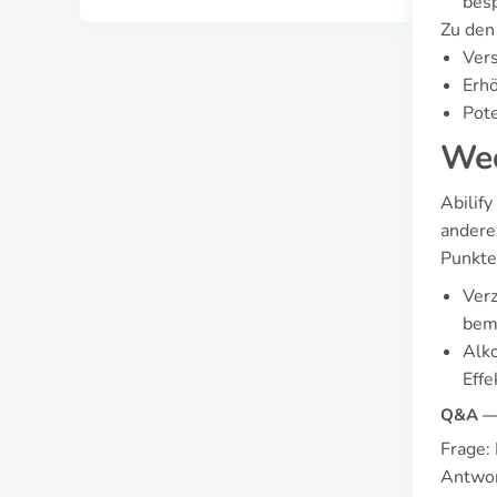
bes
Zu den
Ver
Erh
Pote
Wec
Abilify
andere
Punkte
Ver
bem
Alk
Effe
Q&A — 
Frage:
Antwor